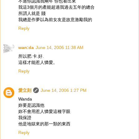
不過你認識我兩年 你也看出來
我這3個月的產能超過我過去五年的總合
所謂人就是 賤
我總是作夢以為前女友是故意激勵我的
Reply
wan:da
June 14, 2006 11:38 AM
所以肥.卡.好.
這樣才能惹人憐愛。
Reply
愛立刻
June 14, 2006 1:27 PM
Wanda
妳要是認識他
妳不會用惹人憐愛這種字眼
我保證
他是地獄來的那一類的東西
Reply