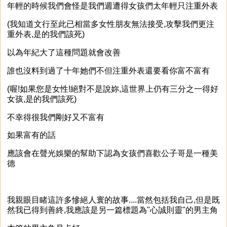
年輕的時候我們會怪是我們週遭得女孩們太年輕只注重外表
(我知道文行至此已相當多女性朋友無法接受,攻擊我們更注
重外表,是的我們該死)
以為年紀大了這種問題就會改善
誰也沒料到過了十年她們不但注重外表還要看你富不富有
(喔!如果您是女性!絕對不是說妳,這世界上仍有三分之一得好
女孩,是的我們該死)
不幸得很我們剛好又不富有
如果富有的話
應該會在聲光娛樂的幫助下認為女孩們喜歡公子哥是一種美
德
我親眼目睹這許多慘絕人寰的故事....當然包括我自己,但是既
然我已得到善終,我應該是另一篇標題為"心誠則靈"的男主角