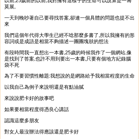
以前,25歲前的以前,我對擁有這樣子的生命可以說算是一籌
莫展,
一天到晚吵著自己要尋找答案,卻連一個具體的問題也提不出
來
我們這個年代得大學生已經不唸那麼多書了,所以我擁有的形
容詞或是成語是相當不夠描述一團團塊狀的想法
有段時間我一直想出一本書,25歲的時候我作了一個網站,像
是找到了答案,也許不用到要出一本書,只要有個地方紀錄腦
袋不死
為了不要習慣性離題:我想說的是網路給予我相當程度的生命
以我自己為例子來說明還是有點油膩
來說說肥卡好的故事吧
如果要相當程度得憑良心講話
認識這麼多朋友
對女人最沒辦法得應該還是肥卡好