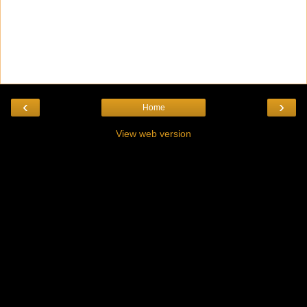
‹
›
Home
View web version