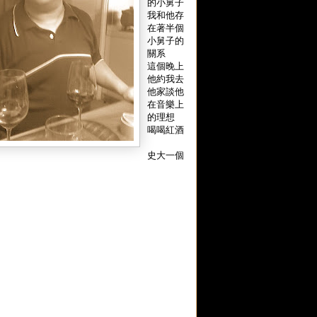
的小舅子
我和他存
在著半個
小舅子的
關系
這個晚上
他約我去
他家談他
在音樂上
的理想
喝喝紅酒
史大一個