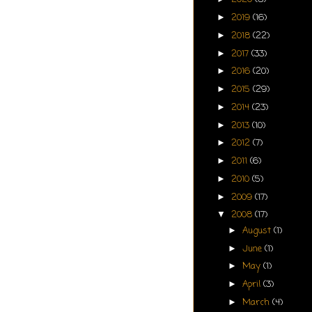
2019
(16)
►
2018
(22)
►
2017
(33)
►
2016
(20)
►
2015
(29)
►
2014
(23)
►
2013
(10)
►
2012
(7)
►
2011
(6)
►
2010
(5)
►
2009
(17)
►
2008
(17)
▼
August
(1)
►
June
(1)
►
May
(1)
►
April
(3)
►
March
(4)
►