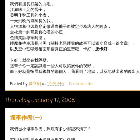
我們有擅長打架的白毛，
江湖味十足的罷子，
發明作弊工具的小表，
一天到晚污辱師長的我，
人很溫和但因為穿定做過白褲子而被定位為壞人的阿彥，
全校第一帥哥及負心漢的小伍，
色情笑話專家阿德，
睡魔兼摔車班長老黑（關於老黑睡覺的故事可以獨立寫成一篇文章），
以及空中監獄最後面那個真正的重型犯，卡好，
肥卡好
!
卡好，就坐在我隔壁。
這輩子你一定認識過一些人可以拓展你的視野，
而卡好就是拓展我視野的那個人，我看到了地獄，以及地獄出來的傑出人
Posted by
愛立刻
at
12:24 AM
8 comments:
Thursday, January 17, 2008
壞事作盡(一)
我們從小壞事作盡，到底有多少都記不清了？