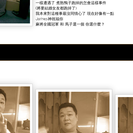
一樣遭遇了 煮熟鴨子跑掉的怎會這樣事件
(將要結婚女友都跑掉了)
我本來對這種事最沒同情心了 現在好像有一點
James神祝福你
麻將全國冠軍 和 馬子選一個 你選什麼？