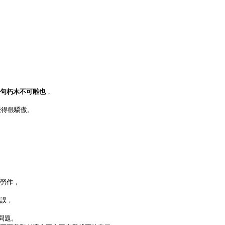
句朽木不可雕也
，
覺得很驕傲。
，
勞作，
誤，
問題。