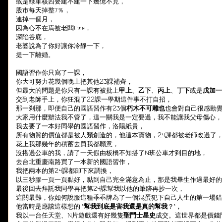
或是綠軍核四要建不建一下幾億不見，
股市每天掉整7％，
連掉一個月，
因為心不在焉被老闆Fire，
深陷谷底，
老婆說為了你好讓你冷靜一下，
提一下離婚。
國語習作你只寫了一課，
你大可努力花幾個晚上把其他23課補齊，
但最大的問題是你只有一課有被批上
甲上
、
乙下
、
丙上
、
丁下
或是
戊加一
交到老師手上，你狂混了22課一學期這件事不打自招，
那一剎那，即便自己的國語習作有23個
朽木不可雕也
也會對自己很感動
大家用什麼辦法我不管了，這一關我是一定要過，我不能讓我父母傷心，
我去要了一本好同學的國語習作，洛陽紙貴，
所有物質的價值都是被人類創造的，他這本寶物，24課都被老師改過了
花上我那幾年的積蓄去買我都願意，
沒搭過公車的我，請了一天假由板橋不知搭了N班公車才到目的地，
去台北重慶南路買了一本新的國語習作，
我把兩本的第24課都卸下來調換，
以三秒膠一頁一頁黏好，黏到自己完全滿意為止，那是我畢生作過最好的
最後回去拜託我同學再把第24課幫我以他的筆跡再抄一次，
這關最難，你如何說服這種乖乖牌為了一個混蛋犯下自己人生的第一場錯
他當時是應該這樣想的 "
幫我到底是害我還是真的幫我
？"，
我以一台任天堂、N片遊戲還有好幾隻
聖鬥士星史
成交。這世界都是價錢