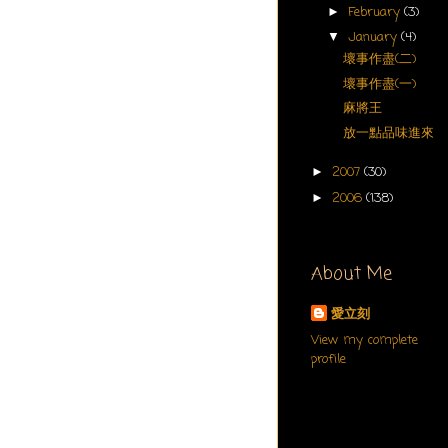
February
(3)
►
January
(4)
▼
壞事作盡(二)
壞事作盡(一)
麻將王
放一點品味進來
2007
(30)
►
2006
(138)
►
About Me
愛立刻
View my complete
profile