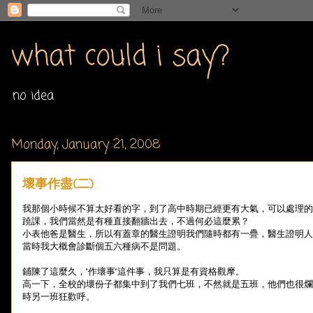
what could i say?
no idea
Monday, January 21, 2008
壞事作盡(二)
我那個小時候不算太好看的字，到了高中時期已經更有大氣，可以處理的
蹺課，我們當然是有種直接翻牆出去，不過何必這麼累？
小表他爸是醫生，所以有蓋章的醫生證明我們隨時都有一疊，醫生證明人人
當時我大概會診斷個五六種病不是問題。
鋪陳了這麼久，"作壞事"這件事，我只算是有資格觀摩。
高一下，全校的壞份子都集中到了我們七班，不然就是五班，他們也很爛
時另一班狂歡呼。