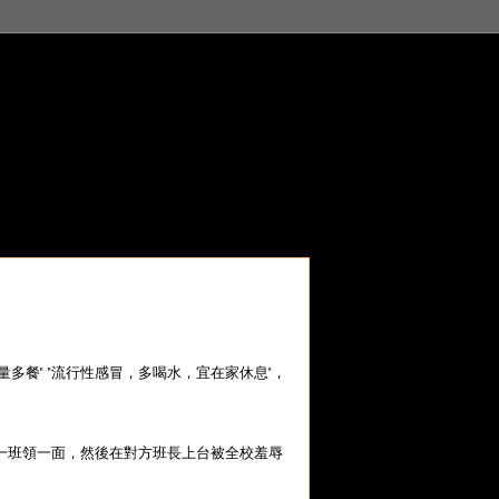
餐" "流行性感冒，多喝水，宜在家休息"，
一班領一面，然後在對方班長上台被全校羞辱