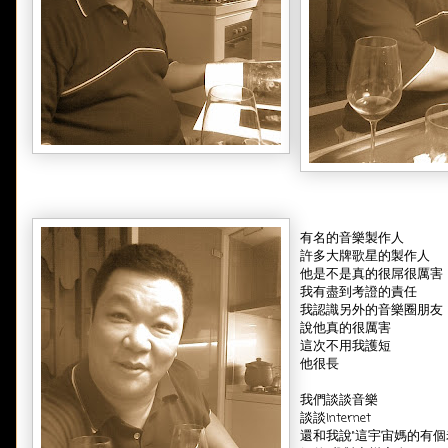
有名的音樂製作人
許多大牌歌星的製作人
他是不是真的很屌很厲害
我有盡到考證的責任
我認識另外的音樂圈朋友
說他真的很厲害
這次不用我護短
他很長
我們談談音樂
談談Internet
還和我說"這宇宙媽的有個