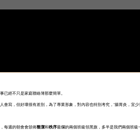
事已經不只是家庭聯絡簿那麼簡單。
會寫，但好壞很有差別，為了專業形象，對內容也特別考究，"腸胃炎，宜少量多
，每週的朝會會頒佈
整潔
和
秩序
最爛的兩個班級領黑旗，多半是我們兩個班級