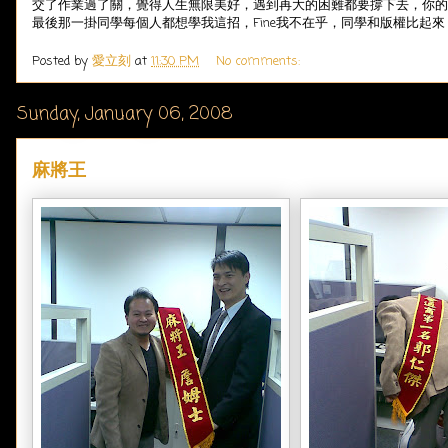
交了作業過了關，覺得人生無限美好，遇到再大的困難都要撐下去，你的
最後那一掛同學每個人都想學我這招，Fine我不在乎，同學和版權比起來
Posted by
愛立刻
at
11:30 PM
No comments:
Sunday, January 06, 2008
麻將王