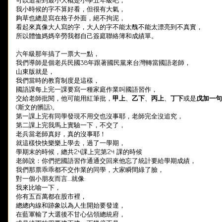
可以追塑到最小大概是小學五年級吧，
我小時候的字不算好看，但很有大氣，
夠草也總是寫在格子外面，絕不拘泥，
看起來真像大人寫的字，大人的字不能太醜不能太漂亮到不真實，
所以體恤媽媽辛勞我都自己簽庭聯絡簿和成績單。
六年級那年搞了一票大一點，
我們導師是個老兵民國38年跟著國民黨來台灣轉當國語老師，
山東版就是，
我們當時的教育制度是這樣，
國語課每上完一課要寫一種家庭作業叫國語習作，
交給老師批閱，他可能用紅筆批，
甲上
、
乙下
、
丙上
、
丁下
或是
戊加一句
(斯文的髒話)。
第一課上完有同學發現不用交也沒事耶，老師完全沒追究，
第二課上完我馬上實驗一下，不交了，
老兵當老師真好，真的沒事耶！
就這樣快快樂樂上學去，過了一學期，
學期末的時候，總共24課上完第24 課的時候
老師說：你們把國語習作通通交回來他忘了統計要給學期成績，
我們那票乖乖都不交作業的同學，大家瞬間綠了臉，
對一個小朋友而言....就像:
我來比喻一下，
你有五百萬都在股市裡，
總總內線和跡象以為人生開始要發達，
在藍軍輸了大選後不甘心佔領總統府，