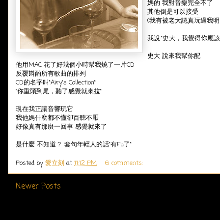
媽的 我對音樂完全不了
其他倒是可以接受
(我有被老大認真玩過我明
我說:"史大，我覺得你應
史大 說來我幫你配
他用MAC 花了好幾個小時幫我燒了一片CD
反覆斟酌所有歌曲的排列
CD的名字叫"Airy's Collection"
"你重頭到尾，聽了感覺就來拉"
現在我正讓音響玩它
我他媽什麼都不懂卻百聽不厭
好像真有那麼一回事 感覺就來了
是什麼 不知道？ 套句年輕人的話"有Fu了"
Posted by
愛立刻
at
11:12 PM
6 comments:
Newer Posts