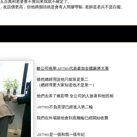
五百萬和老婆會不會回來我就不確定了。
，友誼價更高，但他媽個頭就是會有人用膠帶黏....老師是老兵不是白癡。
敝公司推舉James代表參加全國麻將大賽
雖然總經理說他只能算是第二
（總經理要大家知道他才是第一）
他們去弄了條彩帶 全公司的人搶著和他照相
James不負眾望已經進入第二輪
我們在外場賭他會到底幾輪已經開始收費
James是一個和我一樣年紀