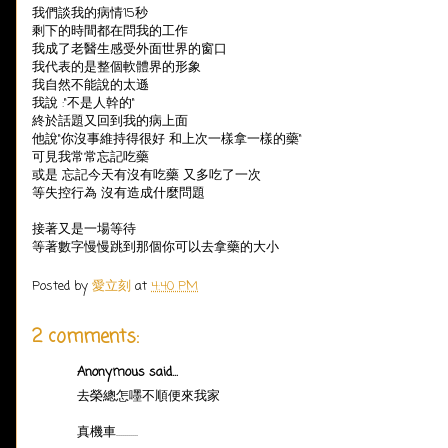
我們談我的病情15秒
剩下的時間都在問我的工作
我成了老醫生感受外面世界的窗口
我代表的是整個軟體界的形象
我自然不能說的太遜
我說 :"不是人幹的"
終於話題又回到我的病上面
他說"你沒事維持得很好 和上次一樣拿一樣的藥"
可見我常常忘記吃藥
或是 忘記今天有沒有吃藥 又多吃了一次
等失控行為 沒有造成什麼問題
接著又是一場等待
等著數字慢慢跳到那個你可以去拿藥的大小
Posted by
愛立刻
at
4:40 PM
2 comments:
Anonymous said...
去榮總怎嚜不順便來我家
真機車...........