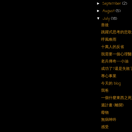
September
(2)
►
August
(5)
►
July
(18)
▼
善後
跳躍式思考的悲歌
呼風喚雨
十萬人的反省
我需要一個心理醫
老兵傳奇---小油
成功了?還是失敗
專心事業
今天的 blog
我爸
一個什麼東西之死
週計畫 (離開)
廢物
無病呻吟
感受