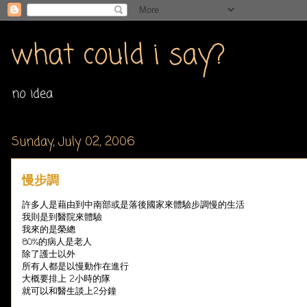
what could i say?
no idea
Sunday, July 02, 2006
慢步調
許多人是藉由到中南部或是落後國家來體驗步調慢的生活
我則是到醫院來體驗
我來的是榮總
80%的病人是老人
除了護士以外
所有人都是以慢動作在進行
大概要排上 2小時的隊
就可以和醫生談上2分鐘