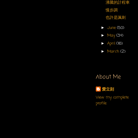
沸騰的計程車
慢步調
也許是諷刺
June
(50)
►
May
(34)
►
April
(16)
►
March
(2)
►
About Me
愛立刻
View my complete
profile