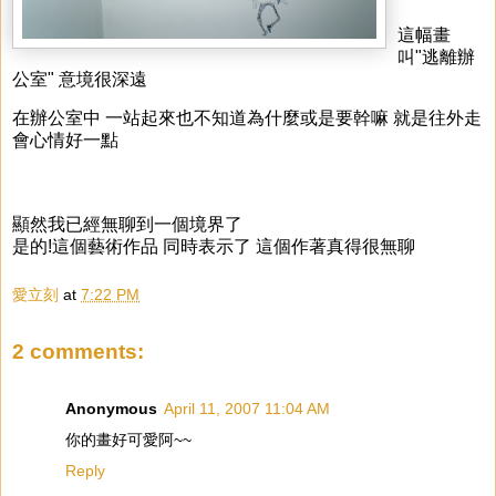
這幅畫
叫"逃離辦
公室" 意境很深遠
在辦公室中 一站起來也不知道為什麼或是要幹嘛 就是往外走
會心情好一點
顯然我已經無聊到一個境界了
是的!這個藝術作品 同時表示了 這個作著真得很無聊
愛立刻
at
7:22 PM
2 comments:
Anonymous
April 11, 2007 11:04 AM
你的畫好可愛阿~~
Reply