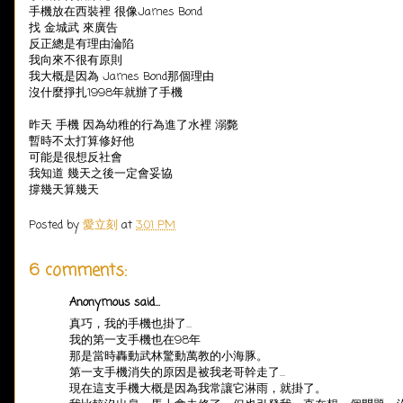
手機放在西裝裡 很像James Bond
找 金城武 來廣告
反正總是有理由淪陷
我向來不很有原則
我大概是因為 James Bond那個理由
沒什麼掙扎1998年就辦了手機
昨天 手機 因為幼稚的行為進了水裡 溺斃
暫時不太打算修好他
可能是很想反社會
我知道 幾天之後一定會妥協
撐幾天算幾天
Posted by
愛立刻
at
3:01 PM
6 comments:
Anonymous said...
真巧，我的手機也掛了...
我的第一支手機也在98年
那是當時轟動武林驚動萬教的小海豚。
第一支手機消失的原因是被我老哥幹走了...
現在這支手機大概是因為我常讓它淋雨，就掛了。