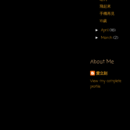
飛起來
手機再見
16歲
April
(16)
►
March
(2)
►
About Me
愛立刻
View my complete
profile