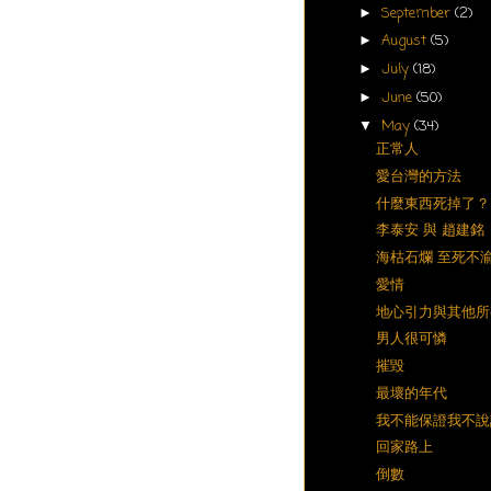
September
(2)
►
August
(5)
►
July
(18)
►
June
(50)
►
May
(34)
▼
正常人
愛台灣的方法
什麼東西死掉了？
李泰安 與 趙建銘
海枯石爛 至死不
愛情
地心引力與其他所
男人很可憐
摧毀
最壞的年代
我不能保證我不說
回家路上
倒數