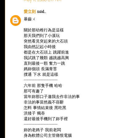
May 11, 2006 6:17 AM
愛立刻
said...
暴齒ㄨ
關於那幼稚行為是這樣
那天我們到了小溪玩
突然看見突起來的大石頭
我由然記起小時後
都是在大石頭上 跳躍前進
我試跳了幾顆 越跳越高興
直到最後一顆 奮力一跳
媽妳個頭 長滿青苔
撲通 下水 就是這樣
----------------------
六年前 那隻手機 哈哈
那可有趣了
當年妳那口子邀我去作非法的事
非法的事當然義不容辭
怎料 事情結束後 黑吃黑
洪矮子 獨吞
還好最後手機到了妳手裡
----------------------
妳的老媽子 我前老闆
身為軟體公司主管痛恨電腦