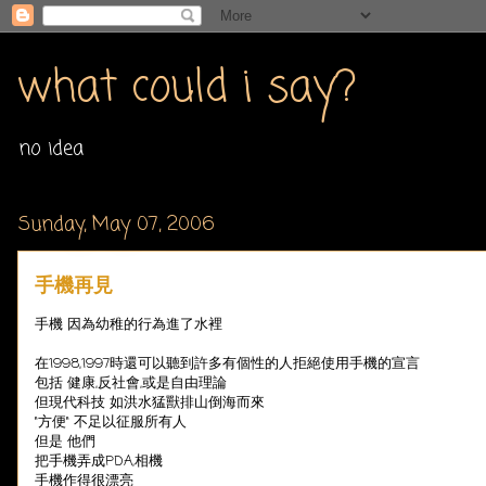
what could i say?
no idea
Sunday, May 07, 2006
手機再見
手機 因為幼稚的行為進了水裡
在1998,1997時還可以聽到許多有個性的人拒絕使用手機的宣言
包括 健康,反社會,或是自由理論
但現代科技 如洪水猛獸排山倒海而來
"方便" 不足以征服所有人
但是 他們
把手機弄成PDA,相機
手機作得很漂亮