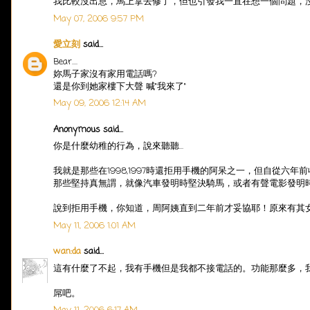
我比較沒出息，馬上拿去修了，但也引發我一直在想一個問題，
May 07, 2006 9:57 PM
愛立刻
said...
Bear....
妳馬子家沒有家用電話嗎?
還是你到她家樓下大聲 喊"我來了"
May 09, 2006 12:14 AM
Anonymous said...
你是什麼幼稚的行為，說來聽聽...
我就是那些在1998,1997時還拒用手機的阿呆之一，但自從六年前收
那些堅持真無謂，就像汽車發明時堅決騎馬，或者有聲電影發明
說到拒用手機，你知道，周阿姨直到二年前才妥協耶！原來有其女必
May 11, 2006 1:01 AM
wan:da
said...
這有什麼了不起，我有手機但是我都不接電話的。功能那麼多，
屌吧。