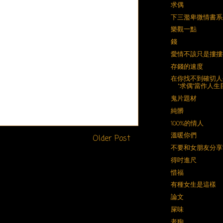
求偶
下三濫卑微情書系
樂觀一點
錢
愛情不該只是摟摟
存錢的速度
在你找不到確切人
"求偶"當作人生
鬼片題材
純髒
100%的情人
溫暖你們
Older Post
不要和女朋友分享
得吋進尺
惜福
有種女生是這樣
論文
屎味
老狗