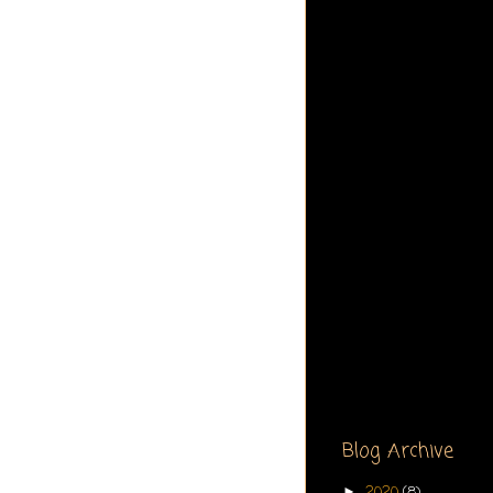
Blog Archive
2020
(8)
►