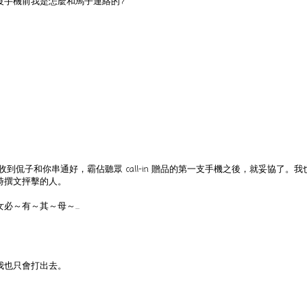
沒手機前我是怎麼和馬子連絡的?
到侃子和你串通好，霸佔聽眾 call-in 贈品的第一支手機之後，就妥協了。我也曾
時撰文抨擊的人。
～有～其～母～...
我也只會打出去。